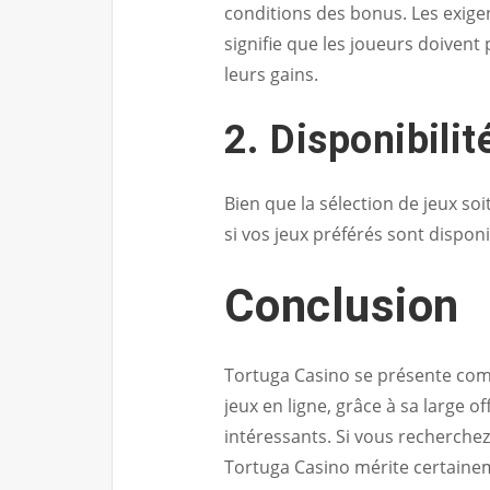
conditions des bonus. Les exige
signifie que les joueurs doivent
leurs gains.
2.
Disponibilit
Bien que la sélection de jeux soi
si vos jeux préférés sont disponi
Conclusion
Tortuga Casino se présente com
jeux en ligne, grâce à sa large 
intéressants. Si vous recherchez
Tortuga Casino mérite certainem