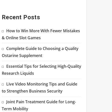
Recent Posts
How to Win More With Fewer Mistakes
& Online Slot Games
Complete Guide to Choosing a Quality
Ostarine Supplement
Essential Tips for Selecting High-Quality
Research Liquids
Live Video Monitoring Tips and Guide
to Strengthen Business Security
Joint Pain Treatment Guide for Long-
Term Mobility