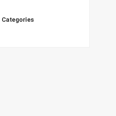
Categories