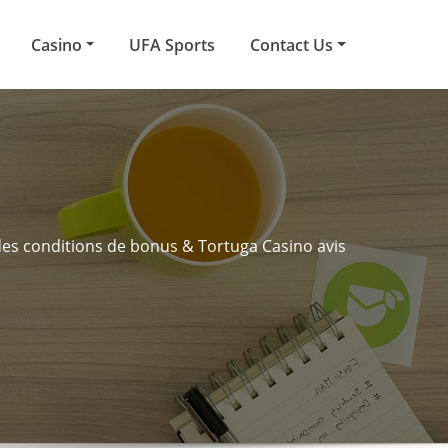
Casino
UFA Sports
Contact Us
des conditions de bonus & Tortuga Casino avis