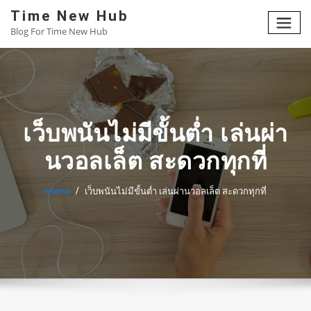
Skip
Time New Hub
to
Blog For Time New Hub
content
เว็บพนันไม่มีขั้นต่ำ เล่นผ่า
นวอลเล็ต สะดวกทุกที่
Home
เว็บพนันไม่มีขั้นต่ำ เล่นผ่านวอลเล็ต สะดวกทุกที่