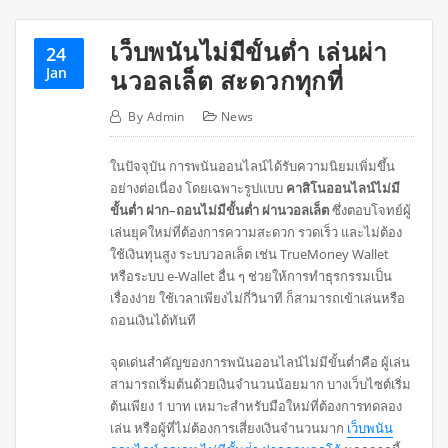
เว็บพนันไม่มีขั้นต่ำ เล่นผ่า
24
Jan
นวอลเล็ต สะดวกทุกที่
By
Admin
News
ในปัจจุบัน การพนันออนไลน์ได้รับความนิยมเพิ่มขึ้น
อย่างต่อเนื่อง โดยเฉพาะรูปแบบ
คาสิโนออนไลน์ไม่มี
ขั้นต่ำ ฝาก–ถอนไม่มีขั้นต่ำ ผ่านวอลเล็ต
ซึ่งตอบโจทย์ผู้
เล่นยุคใหม่ที่ต้องการความสะดวก รวดเร็ว และไม่ต้อง
ใช้เงินทุนสูง ระบบวอลเล็ต เช่น TrueMoney Wallet
หรือระบบ e-Wallet อื่น ๆ ช่วยให้การทำธุรกรรมเป็น
เรื่องง่าย ใช้เวลาเพียงไม่กี่วินาที ก็สามารถเข้าเล่นหรือ
ถอนเงินได้ทันที
จุดเด่นสำคัญของการพนันออนไลน์ไม่มีขั้นต่ำคือ ผู้เล่น
สามารถเริ่มต้นด้วยเงินจำนวนน้อยมาก บางเว็บไซต์เริ่ม
ต้นเพียง 1 บาท เหมาะสำหรับมือใหม่ที่ต้องการทดลอง
เล่น หรือผู้ที่ไม่ต้องการเสี่ยงเงินจำนวนมาก
เว็บพนัน