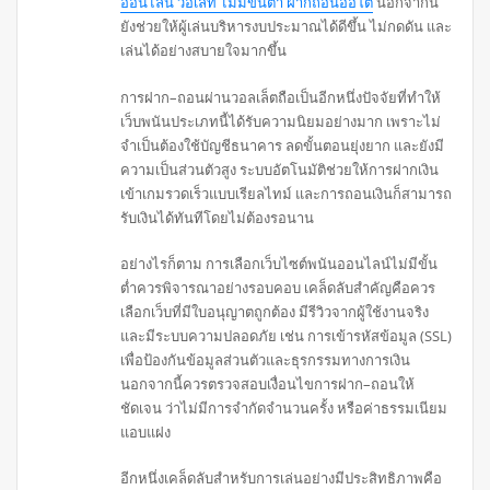
ออนไลน์ วอเลท ไม่มีขั้นต่ํา ฝากถอนออโต้
นอกจากนี้
ยังช่วยให้ผู้เล่นบริหารงบประมาณได้ดีขึ้น ไม่กดดัน และ
เล่นได้อย่างสบายใจมากขึ้น
การฝาก–ถอนผ่านวอลเล็ตถือเป็นอีกหนึ่งปัจจัยที่ทำให้
เว็บพนันประเภทนี้ได้รับความนิยมอย่างมาก เพราะไม่
จำเป็นต้องใช้บัญชีธนาคาร ลดขั้นตอนยุ่งยาก และยังมี
ความเป็นส่วนตัวสูง ระบบอัตโนมัติช่วยให้การฝากเงิน
เข้าเกมรวดเร็วแบบเรียลไทม์ และการถอนเงินก็สามารถ
รับเงินได้ทันทีโดยไม่ต้องรอนาน
อย่างไรก็ตาม การเลือกเว็บไซต์พนันออนไลน์ไม่มีขั้น
ต่ำควรพิจารณาอย่างรอบคอบ เคล็ดลับสำคัญคือควร
เลือกเว็บที่มีใบอนุญาตถูกต้อง มีรีวิวจากผู้ใช้งานจริง
และมีระบบความปลอดภัย เช่น การเข้ารหัสข้อมูล (SSL)
เพื่อป้องกันข้อมูลส่วนตัวและธุรกรรมทางการเงิน
นอกจากนี้ควรตรวจสอบเงื่อนไขการฝาก–ถอนให้
ชัดเจน ว่าไม่มีการจำกัดจำนวนครั้ง หรือค่าธรรมเนียม
แอบแฝง
อีกหนึ่งเคล็ดลับสำหรับการเล่นอย่างมีประสิทธิภาพคือ