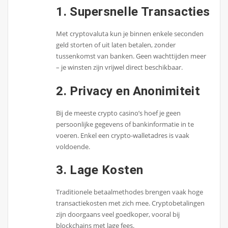
1.
Supersnelle Transacties
Met cryptovaluta kun je binnen enkele seconden
geld storten of uit laten betalen, zonder
tussenkomst van banken. Geen wachttijden meer
– je winsten zijn vrijwel direct beschikbaar.
2.
Privacy en Anonimiteit
Bij de meeste crypto casino’s hoef je geen
persoonlijke gegevens of bankinformatie in te
voeren. Enkel een crypto-walletadres is vaak
voldoende.
3.
Lage Kosten
Traditionele betaalmethodes brengen vaak hoge
transactiekosten met zich mee. Cryptobetalingen
zijn doorgaans veel goedkoper, vooral bij
blockchains met lage fees.