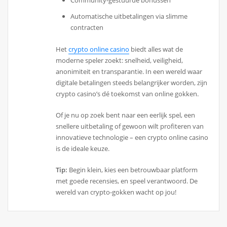
Automatische uitbetalingen via slimme
contracten
Het
crypto online casino
biedt alles wat de
moderne speler zoekt: snelheid, veiligheid,
anonimiteit en transparantie. In een wereld waar
digitale betalingen steeds belangrijker worden, zijn
crypto casino’s dé toekomst van online gokken.
Of je nu op zoek bent naar een eerlijk spel, een
snellere uitbetaling of gewoon wilt profiteren van
innovatieve technologie – een crypto online casino
is de ideale keuze.
Tip:
Begin klein, kies een betrouwbaar platform
met goede recensies, en speel verantwoord. De
wereld van crypto-gokken wacht op jou!