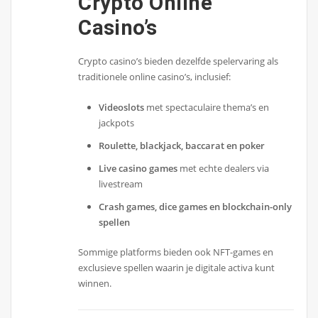
Crypto Online
Casino’s
Crypto casino’s bieden dezelfde spelervaring als
traditionele online casino’s, inclusief:
Videoslots
met spectaculaire thema’s en
jackpots
Roulette, blackjack, baccarat en poker
Live casino games
met echte dealers via
livestream
Crash games, dice games en blockchain-only
spellen
Sommige platforms bieden ook NFT-games en
exclusieve spellen waarin je digitale activa kunt
winnen.