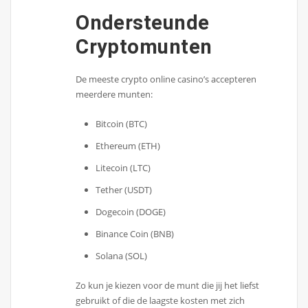
Ondersteunde
Cryptomunten
De meeste crypto online casino’s accepteren
meerdere munten:
Bitcoin (BTC)
Ethereum (ETH)
Litecoin (LTC)
Tether (USDT)
Dogecoin (DOGE)
Binance Coin (BNB)
Solana (SOL)
Zo kun je kiezen voor de munt die jij het liefst
gebruikt of die de laagste kosten met zich