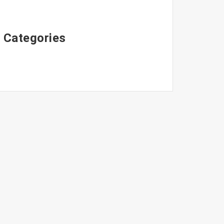
Categories