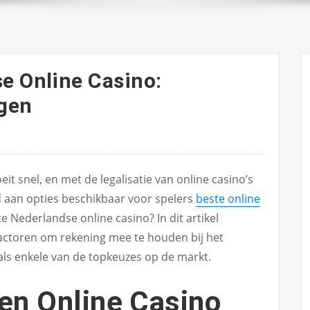
e Online Casino:
agen
it snel, en met de legalisatie van online casino’s
d aan opties beschikbaar voor spelers
beste online
te Nederlandse online casino? In dit artikel
factoren om rekening mee te houden bij het
als enkele van de topkeuzes op de markt.
en Online Casino