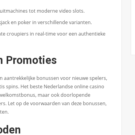
fruitmachines tot moderne video slots.
ckjack en poker in verschillende varianten.
hte croupiers in real-time voor een authentieke
n Promoties
n aantrekkelijke bonussen voor nieuwe spelers,
is spins. Het beste Nederlandse online casino
ze welkomstbonus, maar ook doorlopende
rs. Let op de voorwaarden van deze bonussen,
eten.
oden