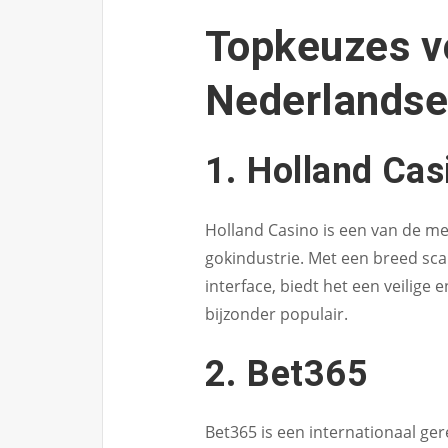
Topkeuzes v
Nederlandse 
1.
Holland Cas
Holland Casino is een van de 
gokindustrie. Met een breed sca
interface, biedt het een veilige
bijzonder populair.
2.
Bet365
Bet365 is een internationaal ge