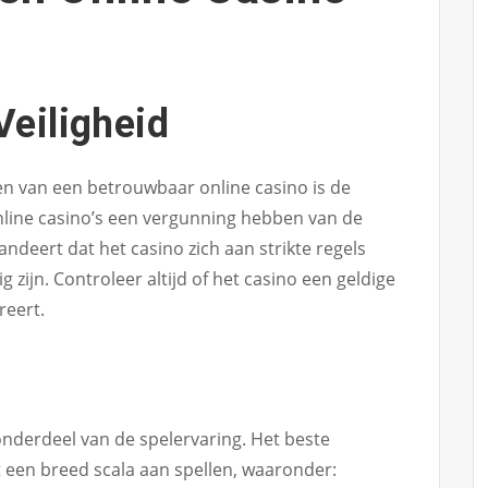
Veiligheid
en van een betrouwbaar online casino is de
nline casino’s een vergunning hebben van de
andeert dat het casino zich aan strikte regels
 zijn. Controleer altijd of het casino een geldige
reert.
onderdeel van de spelervaring. Het beste
 een breed scala aan spellen, waaronder: