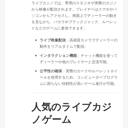
ライブカジノでは、専用のスタジオや実際のカジノ
から映像が配信されます。プレイヤーはスマホやパ
ソコンからアクセスし、画面上でディーラーの動き
を見ながら、バカラやブラックジャック、ルーレッ
トなどのゲームに参加できます。
ライブ映像配信
：高画質カメラでディーラーの
動作をリアルタイムで配信。
インタラクション機能
：チャット機能を使って
ディーラーや他のプレイヤーと交流可能。
公平性の確保
：実際のカードやルーレットホイ
ールを使用するため、コンピュータープログラ
ムに頼らない信頼性が高いゲーム進行が可能。
人気のライブカジ
ノゲーム