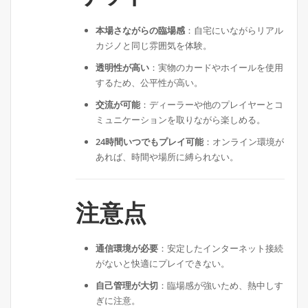
本場さながらの臨場感
：自宅にいながらリアル
カジノと同じ雰囲気を体験。
透明性が高い
：実物のカードやホイールを使用
するため、公平性が高い。
交流が可能
：ディーラーや他のプレイヤーとコ
ミュニケーションを取りながら楽しめる。
24時間いつでもプレイ可能
：オンライン環境が
あれば、時間や場所に縛られない。
注意点
通信環境が必要
：安定したインターネット接続
がないと快適にプレイできない。
自己管理が大切
：臨場感が強いため、熱中しす
ぎに注意。