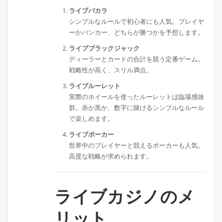
ライブバカラ
シンプルなルールで初心者にも人気。プレイヤ
ーかバンカー、どちらが勝つかを予想します。
ライブブラックジャック
ディーラーとカードの合計を競う定番ゲーム。
戦略性が高く、スリル満点。
ライブルーレット
実際のホイールを使ったルーレットは臨場感抜
群。赤か黒か、数字に賭けるシンプルなルール
で楽しめます。
ライブポーカー
世界中のプレイヤーと競えるポーカーも人気。
高度な戦略が求められます。
ライブカジノのメ
リット