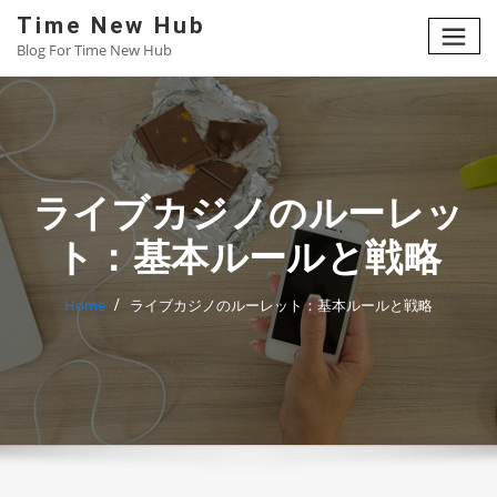
Skip
Time New Hub
to
Blog For Time New Hub
content
ライブカジノのルーレッ
ト：基本ルールと戦略
Home
ライブカジノのルーレット：基本ルールと戦略