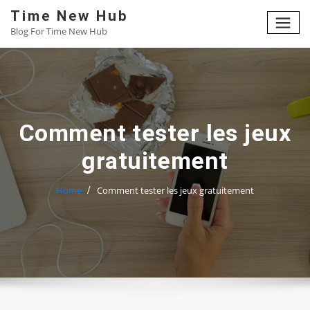
Skip
Time New Hub
to
Blog For Time New Hub
content
Comment tester les jeux
gratuitement
Home
Comment tester les jeux gratuitement