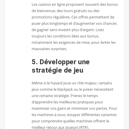
Les casinos en ligne proposent souvent des bonus
de bienvenue, des tours gratuits ou des
promotions régulières. Ces offres permettent de
jouer plus longtemps et d’augmenter vos chances
de gagner sans investir plus d’argent. Lisez
toujours les conditions liées aux bonus,
notamment les exigences de mise, pour éviter les
mauvaises surprises.
5. Développer une
stratégie de jeu
Même si le hasard joue un rôle majeur, certains
jeux comme le blackjack ou le poker nécessitent
une certaine stratégie. Prenez le temps
d’apprendre les meilleures pratiques pour
maximiser vos gains et minimiser vos pertes. Pour
les machines à sous, essayez différentes variantes
pour comprendre quelles machines offrent le
meilleur retour aux joueurs (RTP).